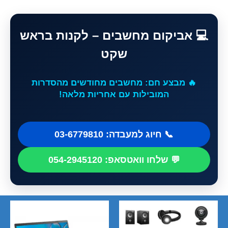
💻 אביקום מחשבים – לקנות בראש
🛠️ מעבדת מומחים אקספרס: תיקון מהיר לכל
שקט
סוגי המחשבים ו-MAC!
🔥 מבצע חם: מחשבים מחודשים מהסדרות
המובילות עם אחריות מלאה!
🖥️ חומרה וציוד היקפי: מסכים, מדפסות ופתרונות
תקשורת במקום אחד!
📞 חיוג למעבדה: 03-6779810
🚚 שירות פרימיום: איסוף והחזרה מבית הלקוח
💬 שלחו וואטסאפ: 054-2945120
או העסק בבני ברק והסביבה!