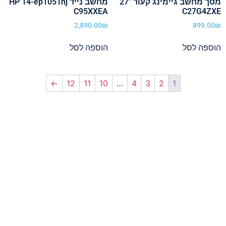
מסך מחשב גיימינג קעור "27
מחשב נייד HP 14-ep1051nj
C95XXEA
C27G4ZXE
2,890.00
₪
899.00
₪
הוספה לסל
הוספה לסל
←
12
11
10
…
4
3
2
1