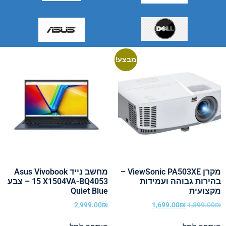
מבצע!
מקרן ViewSonic PA503XE –
מחשב נייד Asus Vivobook
בהירות גבוהה ועמידות
15 X1504VA-BQ4053 – צבע
מקצועית
Quiet Blue
2,999.00
₪
1,699.00
₪
1,899.00
₪