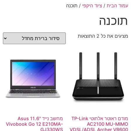
עמוד הבית
/
ציוד היקפי
/ תוכנה
תוכנה
מציגים את כל ⁦2⁩ התוצאות
מודם ראוטר אלחוטי TP-Link
מחשב נייד "11.6 Asus
Vivobook Go 12 E210MA-
AC2100 MU-MIMO
GJ330WS
VDSL/ADSL Archer VR600