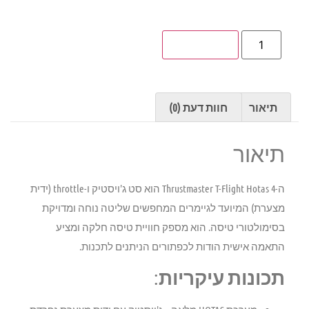
הוספה לסל
תיאור
חוות דעת (0)
תיאור
ה-
Thrustmaster T-Flight Hotas 4
הוא סט ג'ויסטיק ו-throttle (ידית
מצערת) המיועד לגיימרים המחפשים שליטה נוחה ומדויקת
בסימולטורי טיסה. הוא מספק חוויית טיסה חלקה ומציע
התאמה אישית הודות לכפתורים הניתנים לתכנות.
תכונות עיקריות
: