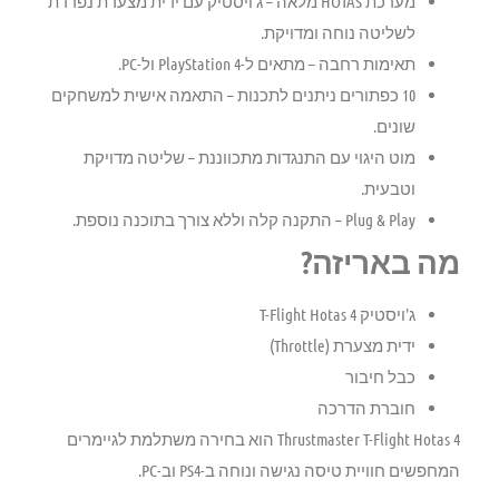
מערכת HOTAS מלאה
– ג'ויסטיק עם ידית מצערת נפרדת
לשליטה נוחה ומדויקת.
תאימות רחבה
– מתאים ל-PlayStation 4 ול-PC.
10 כפתורים ניתנים לתכנות
– התאמה אישית למשחקים
שונים.
מוט היגוי עם התנגדות מתכווננת
– שליטה מדויקת
וטבעית.
Plug & Play
– התקנה קלה וללא צורך בתוכנה נוספת.
מה באריזה?
ג'ויסטיק T-Flight Hotas 4
ידית מצערת (Throttle)
כבל חיבור
חוברת הדרכה
Thrustmaster T-Flight Hotas 4 הוא בחירה משתלמת לגיימרים
המחפשים חוויית טיסה נגישה ונוחה ב-PS4 וב-PC.