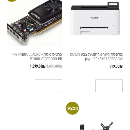
מדפסת לייזר אלחוטית צבע CANON
כרטיס מסך – PNY NVIDIA QUADRO
I-SENSYS LBP631CW קנון
P1000 VCQP1000-PB
1,599.00
₪
1,699.00
₪
999.00
₪
הוספה לסל
הוספה לסל
מבצע!