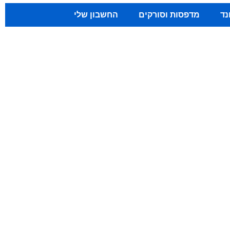
נד
מדפסות וסורקים
החשבון שלי