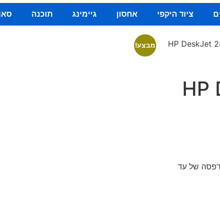
ם
ציוד היקפי
אחסון
גיימינג
תוכנה
סאו
ת משולבת HP DeskJet 2810
מבצע!
HP Desk
H. בעלת מהירות הדפסה של עד