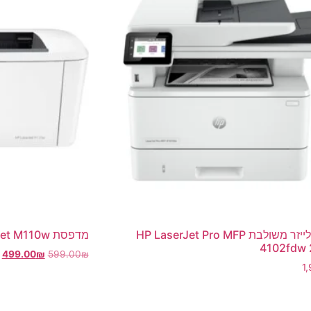
מדפסת ‏לייזר ‏משולבת HP LaserJet Pro MFP
מדפסת HP LaserJet M110w
4102fdw
499.00
₪
599.00
₪
1
הוספה לסל
סל