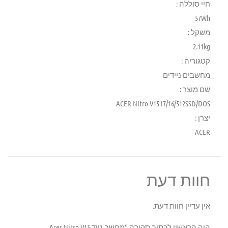
חיי סוללה :
57Wh
משקל :
2.11kg
קטגוריה :
מחשבים ניידים
שם מוצר :
ACER Nitro V15 i7/16/512SSD/DOS
יצרן :
ACER
חוות דעת
אין עדיין חוות דעת.
היה הראשון לכתוב סקירה “מחשב נייד Acer Nitro V15