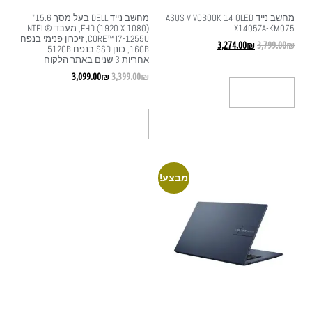
מחשב נייד ASUS VIVOBOOK 14 OLED
מחשב נייד DELL בעל מסך 15.6"
X1405ZA-KM075
FHD (1920 X 1080), מעבד INTEL®
CORE™ I7-1255U, זיכרון פנימי בנפח
3,274.00
₪
3,799.00
₪
16GB, כונן SSD בנפח 512GB.
אחריות 3 שנים באתר הלקוח
3,099.00
₪
3,399.00
₪
הוספה לסל
הוספה לסל
מבצע!