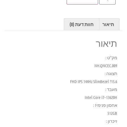
תיאור
חוות דעת (0)
תיאור
מק"ט :
NH.QNCEC.009
תצוגה :
15.6? FHD IPS 144Hz SlimBezel
מעבד :
‎Intel Core i7–13620H
אחסון פנימי1 :
512GB
זיכרון :