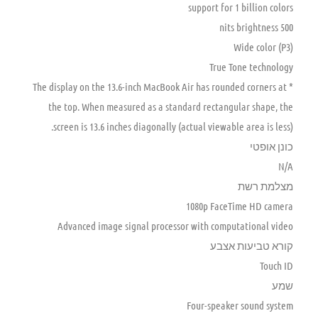
support for 1 billion colors
500 nits brightness
Wide color (P3)
True Tone technology
* The display on the 13.6-inch MacBook Air has rounded corners at
the top. When measured as a standard rectangular shape, the
screen is 13.6 inches diagonally (actual viewable area is less).
כונן אופטי
N/A
מצלמת רשת
1080p FaceTime HD camera
Advanced image signal processor with computational video
קורא טביעות אצבע
Touch ID
שמע
Four-speaker sound system