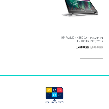
מחשב נייד HP PAVILION X360 14-
EK1031NJ 97S77EA
3,490.00
₪
3,690.00
₪
הוספה לסל