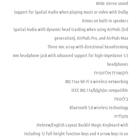
Wide stereo sound
Support for Spatial Audio when playing music or video with Dolby
Atmos on built-in speakers
Spatial Audio with dynamic head tracking when using AirPods (3rd
generation), AirPods Pro, and AirPods Max
Three-mic array with directional beamforming
3.5 mm headphone jack with advanced support for high-impedance
headphones
תקשורת אלחוטית
802.11ax Wi-Fi 6 wireless networking
IEEE 802.11a/b/g/n/ac compatible
בלוטות
Bluetooth 5.0 wireless technology
מקלדת
Hebrew/English Layout Backlit Magic Keyboard with:
Including 12 full-height function keys and 4 arrow keys in an