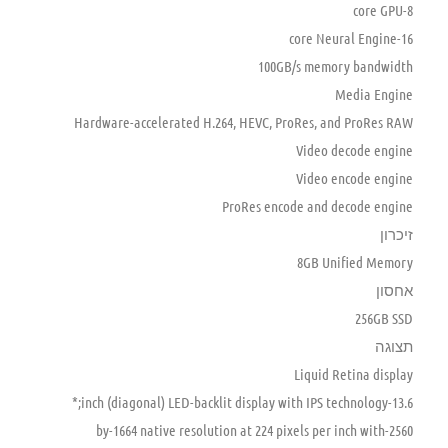
8-core GPU
16-core Neural Engine
100GB/s memory bandwidth
Media Engine
Hardware-accelerated H.264, HEVC, ProRes, and ProRes RAW
Video decode engine
Video encode engine
ProRes encode and decode engine
זיכרון
8GB Unified Memory
אחסון
256GB SSD
תצוגה
Liquid Retina display
13.6-inch (diagonal) LED-backlit display with IPS technology;*
2560-by-1664 native resolution at 224 pixels per inch with