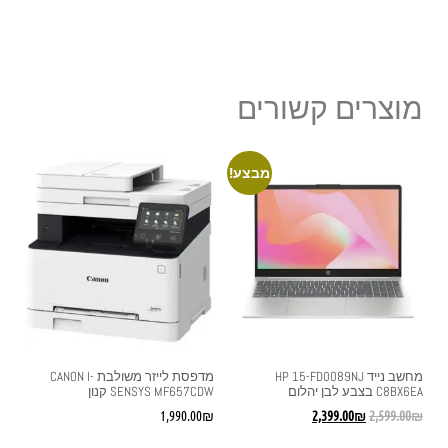
מוצרים קשורים
מבצע!
מחשב נייד HP 15-FD0089NJ
מדפסת ‏לייזר ‏משולבת CANON I-
C8BX6EA בצבע לבן יהלום
SENSYS MF657CDW קנון
1,990.00
₪
2,399.00
₪
2,599.00
₪