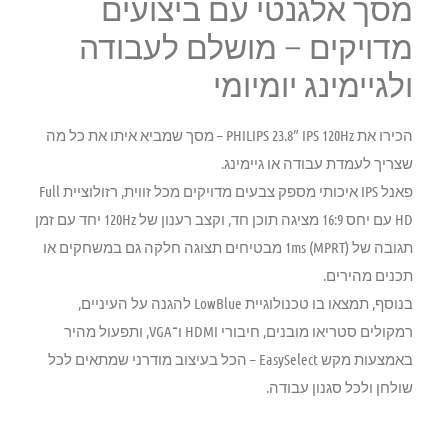
מסך אלגנטי עם ביצועים
מדויקים – מושלם לעבודה
ולגיימינג יומיומי
הכירו את
PHILIPS 23.8” IPS 120Hz
– מסך שמביא איתו את כל מה
שצריך לעמדת עבודה או גיימינג.
פאנל IPS איכותי מספק צבעים מדויקים מכל זווית, רזולוציית Full
HD עם יחס 16:9 מציגה תוכן חד, וקצב רענון של 120Hz יחד עם זמן
תגובה של 1ms (MPRT) מבטיחים תצוגה חלקה גם במשחקים או
תכנים מהירים.
בנוסף, תמצאו בו טכנולוגיית LowBlue להגנה על העיניים,
רמקולים סטריאו מובנים, חיבורי HDMI ו־VGA, ותפעול מהיר
באמצעות מקש EasySelect – הכל בעיצוב מודרני שמתאים לכל
שולחן ולכל סגנון עבודה.