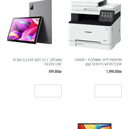
מדפסת ‏לייזר ‏משולבת CANON I-
טאבלט "10.1 דגם SL1046 מבית
SENSYS MF657CDW קנון
SILVER LINE
499.00
₪
1,990.00
₪
הוספה לסל
הוספה לסל