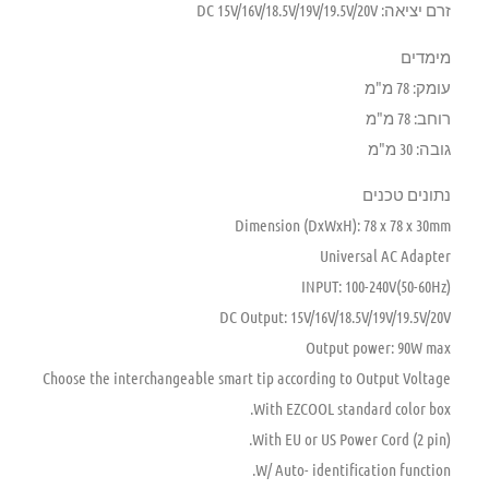
זרם יציאה: DC 15V/16V/18.5V/19V/19.5V/20V
מימדים
עומק: 78 מ"מ
רוחב: 78 מ"מ
גובה: 30 מ"מ
נתונים טכנים
Dimension (DxWxH): 78 x 78 x 30mm
Universal AC Adapter
INPUT: 100-240V(50-60Hz)
DC Output: 15V/16V/18.5V/19V/19.5V/20V
Output power: 90W max
Choose the interchangeable smart tip according to Output Voltage
With EZCOOL standard color box.
With EU or US Power Cord (2 pin).
W/ Auto- identification function.