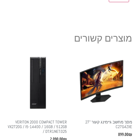
מוצרים קשורים
מסך מחשב גיימינג קעור "27
VERITON 2000 COMPACT TOWER
VX2720G / I5-14400 / 16GB / 512GB
C27G4ZXE
/ DT.R1NET.025
899.00
₪
2,090.00
₪