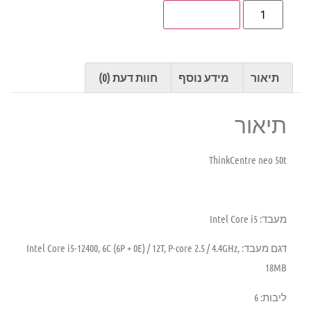
הוספה לסל
תיאור
מידע נוסף
חוות דעת (0)
תיאור
ThinkCentre neo 50t
מעבד: Intel Core i5
דגם מעבד: Intel Core i5-12400, 6C (6P + 0E) / 12T, P-core 2.5 / 4.4GHz,
18MB
ליבות: 6