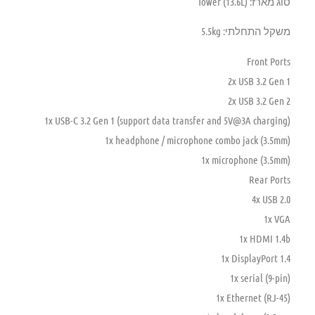
סוג מארז: Tower (13.6L)
משקל התחלתי: 5.5kg
Front Ports
2x USB 3.2 Gen 1
2x USB 3.2 Gen 2
1x USB-C 3.2 Gen 1 (support data transfer and 5V@3A charging)
1x headphone / microphone combo jack (3.5mm)
1x microphone (3.5mm)
Rear Ports
4x USB 2.0
1x VGA
1x HDMI 1.4b
1x DisplayPort 1.4
1x serial (9-pin)
1x Ethernet (RJ-45)