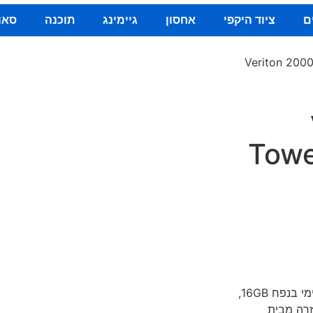
ם
ציוד היקפי
אחסון
גיימינג
תוכנה
סאו
/ Veriton 20
Towe
מחשב נייח Acer מסדרת Veriton מעבד Intel Core i5, זכרון פנימי בנפח 16GB,
וף והחזרה מבית