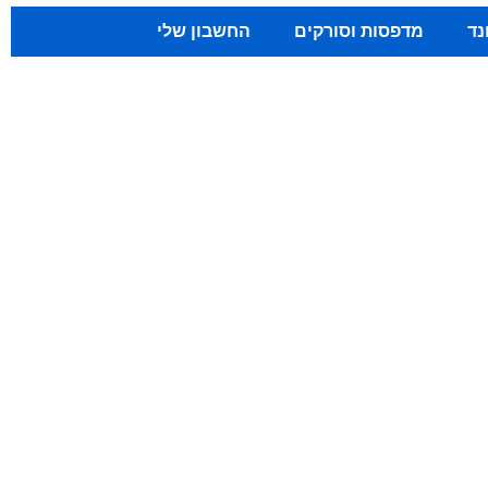
נד
מדפסות וסורקים
החשבון שלי