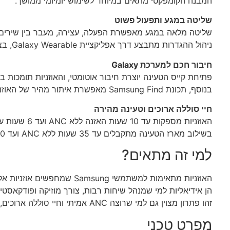
המבנה הקומפקטי מתאים במיוחד לשימוש יומיומי ממושך.
שליטה במגע ותפעול פשוט
שליטה מלאה במגע מאפשרת הפעלה, עצירה, מעבר בין שירים ו
ניהול ההגדרות מתבצע דרך אפליקציית Galaxy Wearable, בצורה ברורה ונוחה.
חיבור חכם למערכת Galaxy
פתיחת קייס הטעינה יוצרת חיבור אוטומטי, והאוזניות תומכות ב-Auto Switch למעבר חלק בין מכשירי Samsung תואמים
בנוסף, תכונת Samsung Find מאפשרת איתור מהיר של האוזניות במקרה של אובדן.
חיי סוללה ארוכים וטעינה מהירה
האוזניות מספקות עד 10 שעות האזנה ללא
ANC
ועד 6 שעות עם
בשילוב מארז הטעינה מתקבלים עד 35 שעות ללא
ANC
ועד 20 שעות עם
למי זה מתאים?
האוזניות מתאימות למשתמשי Samsung שמחפשים אוזניות אלחוטיות חכמות לשימוש יומיומי, עם דגש על נוחות, חיבור חלק ויכולות AI מתקדמות.
הן אידיאליות למי שמנהל שיחות רבות, צורך מוזיקה ופודקאסטים
זהו פתרון מצוין גם למי שרוצה
ANC
אמיתי וחיי סוללה ארוכים, 
מפרט טכני