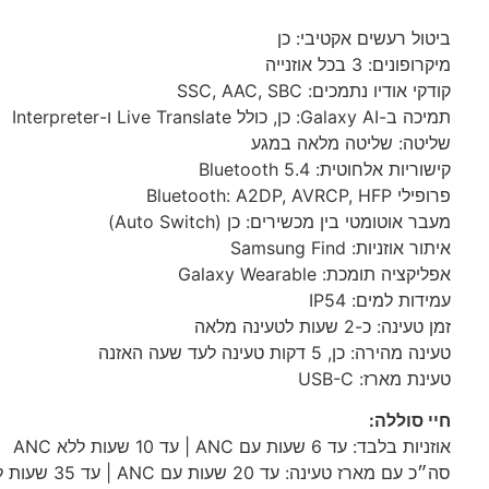
ביטול רעשים אקטיבי: כן
מיקרופונים: 3 בכל אוזנייה
קודקי אודיו נתמכים:
SBC
,
AAC
,
SSC
תמיכה ב-Galaxy AI: כן, כולל Live Translate ו-Interpreter
שליטה: שליטה מלאה במגע
קישוריות אלחוטית: Bluetooth 5.4
פרופילי Bluetooth: A2DP,
HFP
,
AVRCP
מעבר אוטומטי בין מכשירים: כן (Auto Switch)
איתור אוזניות: Samsung Find
אפליקציה תומכת: Galaxy Wearable
עמידות למים: IP54
זמן טעינה: כ-2 שעות לטעינה מלאה
טעינה מהירה: כן, 5 דקות טעינה לעד שעה האזנה
טעינת מארז:
-C
USB
חיי סוללה:
אוזניות בלבד: עד 6 שעות עם
ANC
| עד 10 שעות ללא
ANC
סה״כ עם מארז טעינה: עד 20 שעות עם
ANC
| עד 35 שעות ללא