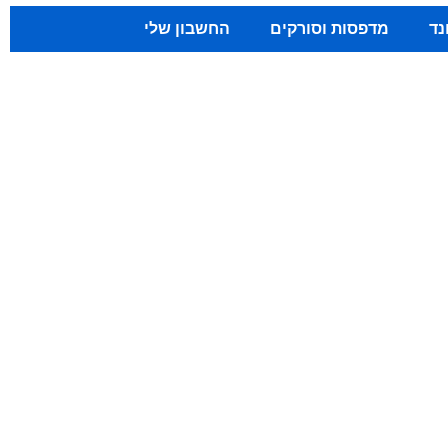
נד
מדפסות וסורקים
החשבון שלי