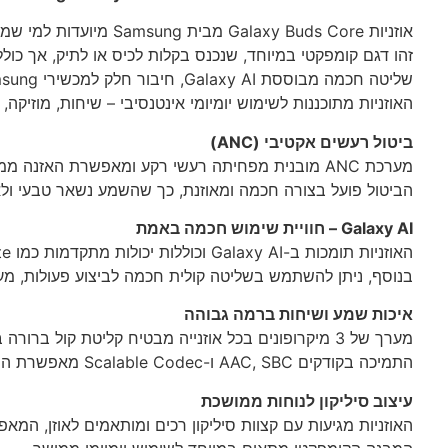
אוזניות Galaxy Buds Core מבית Samsung מיועדות למי שמחפש שילוב מדויק בין נוחות יומיומית, טכנולוגיה חכמה וחוויית שמע יציבה ואמינה.
זהו דגם קומפקטי במיוחד, שנכנס בקלות לכיס או לתיק, אך כול
שליטה חכמה מבוססת Galaxy AI, חיבור חלק למכשירי Samsung וחיי סוללה ארוכים שמאפשרים שימוש רציף לאורך יום שלם ואף מעבר לכך.
האוזניות מתוכננות לשימוש יומיומי אינטנסיבי – שיחות, מוזיקה,
ביטול רעשים אקטיבי (
ANC
)
מערכת
ANC
מובנית מפחיתה רעשי רקע ומאפשרת האזנה ממוק
הביטול פועל בצורה חכמה ומאוזנת, כך שהשמע נשאר טבעי ולא
Galaxy AI – חוויית שימוש חכמה באמת
האוזניות תומכות ב-Galaxy AI וכוללות יכולות מתקדמות כמו Live Translate ו-Interpreter לתרגום בזמן אמת ישירות דרך האוזניות.
בנוסף, ניתן להשתמש בשליטה קולית חכמה לביצוע פעולות, מע
איכות שמע ושיחות ברמה גבוהה
מערך של 3 מיקרופונים בכל אוזנייה מבטיח קליטת קול ברורה בשיחות, יחד עם שמע מאוזן ונקי בהאזנה למוזיקה ולתוכן.
התמיכה בקודקים
SBC
,
AAC
ו-Scalable Codec מאפשרת התאמה חכמה לאיכות השידור ולמכשיר המחובר.
עיצוב סיליקון לנוחות ממושכת
האוזניות מגיעות עם קצוות סיליקון רכים ומותאמים לאוזן, המא